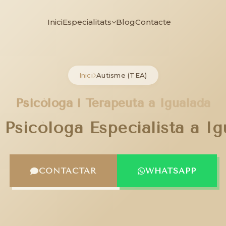
Inici
Especialitats
Blog
Contacte
Inici
Autisme (TEA)
Psicòloga i Terapeuta a Igualada
 Psicòloga Especialista a Ig
CONTACTAR
WHATSAPP