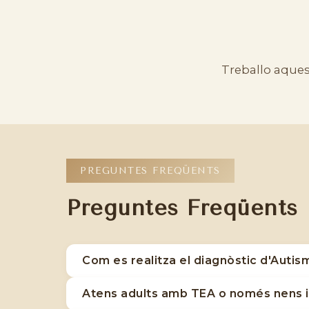
Treballo aque
PREGUNTES FREQÜENTS
Preguntes Freqüents
Com es realitza el diagnòstic d'Autism
Realitzo una avaluació exhaustiva que inclou
Atens adults amb TEA o només nens i
neurodivergent. Aquest procés és fonament