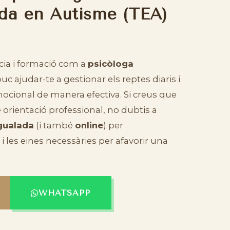
ada en Autisme (TEA)
ia i formació com a
psicòloga
puc ajudar-te a gestionar els reptes diaris i
mocional de manera efectiva. Si creus que
orientació professional, no dubtis a
gualada
(i també
online
) per
i les eines necessàries per afavorir una
WHATSAPP