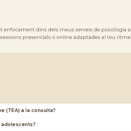
st enfocament dins dels meus
serveis de psicologia 
sessions
presencials o online
adaptades al teu ritme
e (TEA) a la consulta?
 entrevistes clíniques i l'ús de proves estandarditzades per 
 adolescents?
al per entendre les necessitats específiques de la person