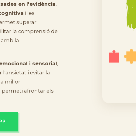
sades en l'evidència
,
 cognitiva
i les
ermet superar
cilitar la comprensió de
a amb la
emocional i sensorial
,
'ansietat i evitar la
a millor
 permeti afrontar els
PP