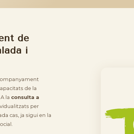
ent de
lada i
acompanyament
capacitats de la
 A la
consulta a
vidualitzats per
da cas, ja sigui en la
ocial.