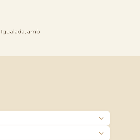
a Igualada
, amb
.
identificar les característiques del perfil
a i dissenyar un pla de suport totalment