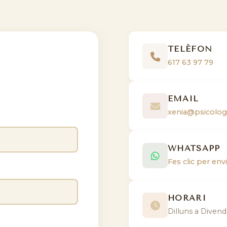
TELÈFON
617 63 97 79
EMAIL
xenia@psicolog
WHATSAPP
Fes clic per en
HORARI
Dilluns a Divend