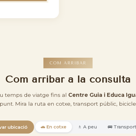
COM ARRIBAR
Com arribar a la consulta
eu temps de viatge fins al
Centre Guia i Educa Igu
punt. Mira la ruta en cotxe, transport públic, bicicle
ivar ubicació
🚗 En cotxe
🚶 A peu
🚌 Transport