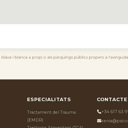
 blava i blanca a prop) o als pàrquings públics propers a l'avingud
ESPECIALITATS
CONTACTE
+34 617 63 9
Tractament del Trauma
(EMDR)
xenia@psicol
Trastorns Alimentaris (TCA)