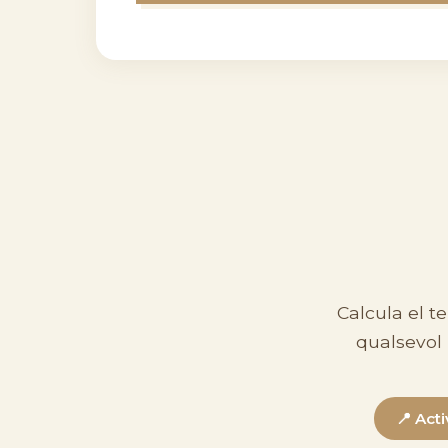
Calcula el t
qualsevol 
📍 Act