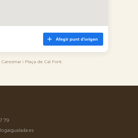
Afegir punt d'origen
a Caresmar i Plaça de Cal Font.
7 79
ogaigualada.es