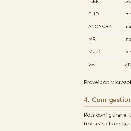
_clsk
Con
CLID
Ide
ANONCHK
Ind
MR
Ind
MUID
Ide
SM
Sin
Proveïdor: Microso
4. Com gestion
Pots configurar el 
trobaràs els enllaç