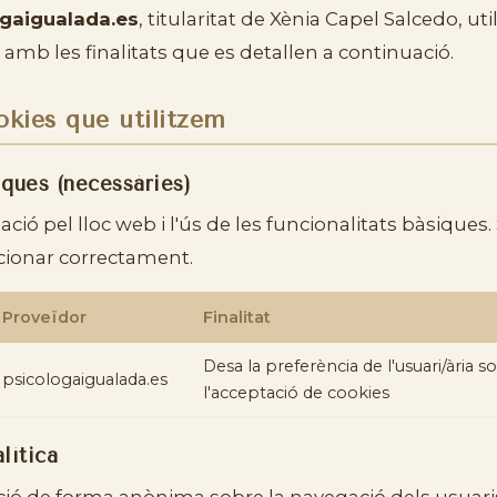
ogaigualada.es
, titularitat de Xènia Capel Salcedo, uti
s amb les finalitats que es detallen a continuació.
okies que utilitzem
iques (necessàries)
ó pel lloc web i l'ús de les funcionalitats bàsiques. S
cionar correctament.
Proveïdor
Finalitat
Desa la preferència de l'usuari/ària s
psicologaigualada.es
l'acceptació de cookies
lítica
ió de forma anònima sobre la navegació dels usuaris/