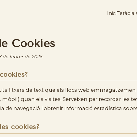
Inici
Teràpia 
 de Cookies
28 de febrer de 2026
 cookies?
tits fitxers de text que els llocs web emmagatzemen a
, mòbil) quan els visites. Serveixen per recordar les t
cia de navegació i obtenir informació estadística sobre 
 les cookies?