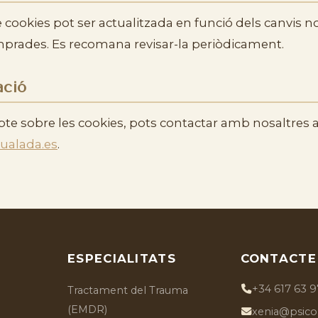
 cookies pot ser actualitzada en funció dels canvis n
emprades. Es recomana revisar-la periòdicament.
ació
bte sobre les cookies, pots contactar amb nosaltres 
ualada.es
.
ESPECIALITATS
CONTACTE
+34 617 63 9
Tractament del Trauma
(EMDR)
xenia@psicol