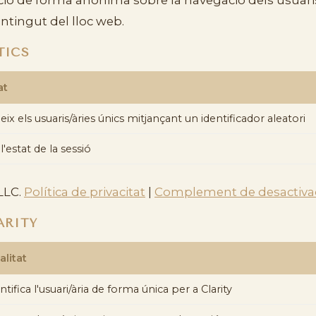
ontingut del lloc web.
TICS
at
eix els usuaris/àries únics mitjançant un identificador aleatori
'estat de la sessió
LLC.
Política de privacitat
|
Complement de desactiva
ARITY
alitat
ntifica l'usuari/ària de forma única per a Clarity