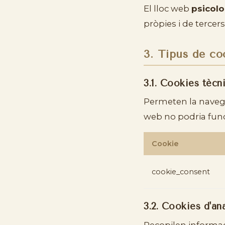
El lloc web
psicol
pròpies i de tercer
3. Tipus de co
3.1. Cookies tècn
Permeten la navegaci
web no podria fun
Cookie
cookie_consent
3.2. Cookies d'ana
Recopilen informac