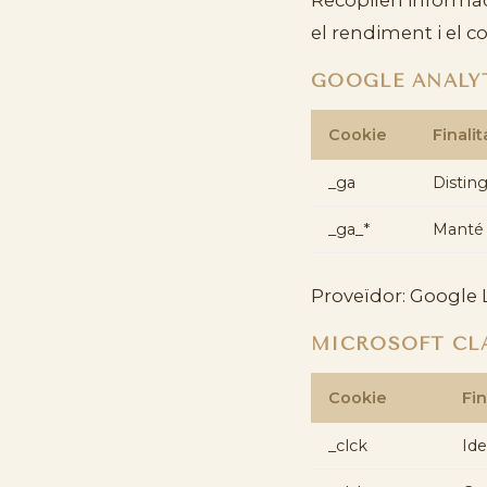
el rendiment i el c
GOOGLE ANALY
Cookie
Finalit
_ga
Disting
_ga_*
Manté l
Proveïdor: Google 
MICROSOFT CL
Cookie
Fin
_clck
Ide