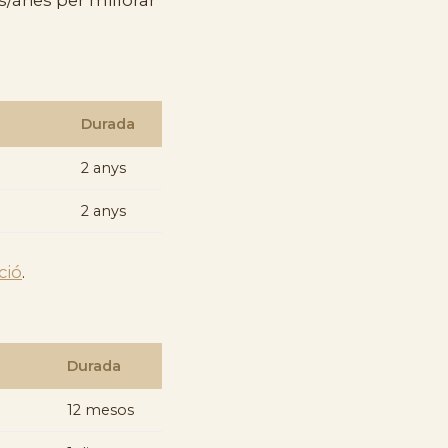
Durada
2 anys
2 anys
ció
.
Durada
12 mesos