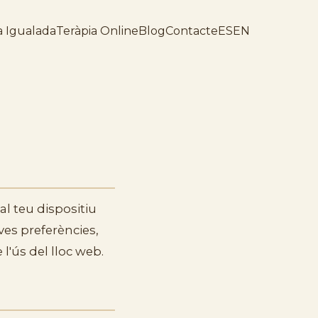
a Igualada
Teràpia Online
Blog
Contacte
ES
EN
l teu dispositiu
eves preferències,
l'ús del lloc web.