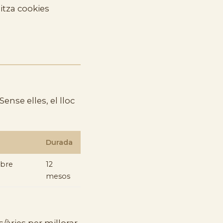
litza cookies
ense elles, el lloc
Durada
obre
12
mesos
àries per millorar