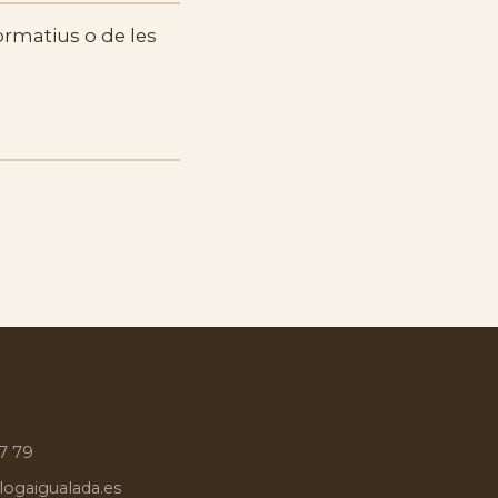
ormatius o de les
a
7 79
ogaigualada.es