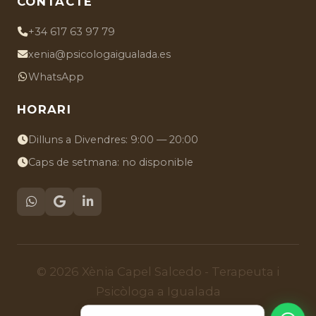
CONTACTE
+34 617 63 97 79
xenia@psicologaigualada.es
WhatsApp
HORARI
Dilluns a Divendres: 9:00 — 20:00
Caps de setmana: no disponible
© 2026 Xènia Capel Salcedo - Terapeuta i
Psicòloga a Igualada