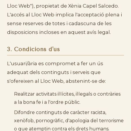
Lloc Web"), propietat de Xènia Capel Salcedo.
L'accés al Lloc Web implica l'acceptació plena i
sense reserves de totes i cadascuna de les
disposicions incloses en aquest avís legal.
3. Condicions d'ús
L'usuari/ària es compromet a fer un ús
adequat dels continguts i serveis que
s'ofereixen al Lloc Web, abstenint-se de:
Realitzar activitats il·lícites, il·legals o contràries
a la bona fe i a l'ordre públic.
Difondre continguts de caràcter racista,
xenòfob, pornogràfic, d'apologia del terrorisme
o que atemptin contra els drets humans.