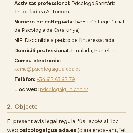
Activitat professional:
Psicòloga Sanitària —
Treballadora Autònoma
Número de col·legiada:
14982 (Col·legi Oficial
de Psicologia de Catalunya)
NIF:
Disponible a petició de l'interessat/ada
Domicili professional:
Igualada, Barcelona
Correu electrònic:
xenia@psicologaigualada.es
Telèfon:
+34 617 63 97 79
Lloc web:
psicologaigualada.es
2. Objecte
El present avís legal regula l'ús i accés al lloc
web
psicologaigualada.es
(d'ara endavant, "el