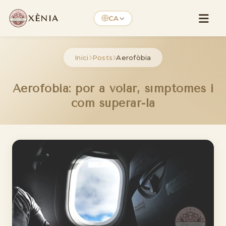
XÈNIA
CA
Inici
Posts
Aerofòbia
Aerofòbia: por a volar, símptomes i
com superar-la