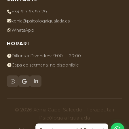
+34 617 63 97 79
xenia@psicologaigualada.es
WhatsApp
HORARI
Dilluns a Divendres: 9:00 — 20:00
Caps de setmana: no disponible
© 2026 Xènia Capel Salcedo - Terapeuta i
Psicòloga a Igualada