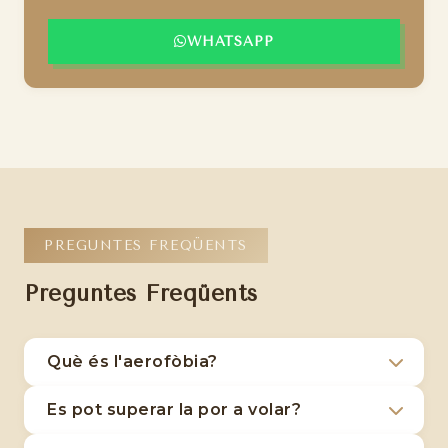
WHATSAPP
PREGUNTES FREQÜENTS
Preguntes Freqüents
Què és l'aerofòbia?
L'aerofòbia és una fòbia específica que
Es pot superar la por a volar?
consisteix en una por intensa i irracional a
Sí, l'aerofòbia es pot superar amb tractament