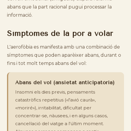
abans que la part racional pugui processar la
informació.
Símptomes de la por a volar
L'aerofòbia es manifesta amb una combinació de
símptomes que poden aparèixer abans, durant o
fins i tot molt temps abans del vol:
Abans del vol (ansietat anticipatòria)
Insomni els dies previs, pensaments
catastròfics repetitius («l'avió caurà»,
«moriré»), irritabilitat, dificultat per
concentrar-se, nàusees, i en alguns casos,
cancel·lació del viatge a l'últim moment.