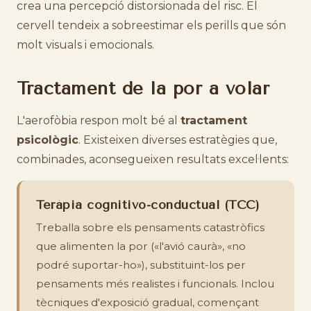
crea una percepció distorsionada del risc. El
cervell tendeix a sobreestimar els perills que són
molt visuals i emocionals.
Tractament de la por a volar
L'aerofòbia respon molt bé al
tractament
psicològic
. Existeixen diverses estratègies que,
combinades, aconsegueixen resultats excel·lents:
Teràpia cognitivo-conductual (TCC)
Treballa sobre els pensaments catastròfics
que alimenten la por («l'avió caurà», «no
podré suportar-ho»), substituint-los per
pensaments més realistes i funcionals. Inclou
tècniques d'exposició gradual, començant