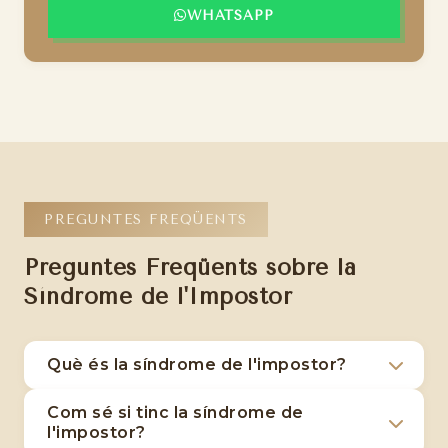
WHATSAPP
PREGUNTES FREQÜENTS
Preguntes Freqüents sobre la
Síndrome de l'Impostor
Què és la síndrome de l'impostor?
La síndrome de l'impostor és un patró
Com sé si tinc la síndrome de
psicològic en el qual la persona dubta
l'impostor?