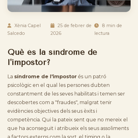
Xènia Capel
25 de febrer de
8 min de
Salcedo
2026
lectura
Què és la síndrome de
l'impostor?
La
síndrome de l'impostor
és un patró
psicològic en el qual les persones dubten
constantment de les seves habilitats i temen ser
descobertes com a "fraudes", malgrat tenir
evidències objectives dels seus èxits i
competència. Qui la pateix sent que no mereix el
que ha aconseguit i atribueix els seus assoliments
a factors externs com la sort, el timing o la