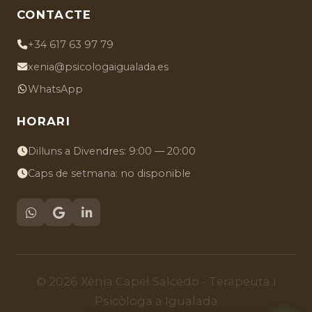
CONTACTE
+34 617 63 97 79
xenia@psicologaigualada.es
WhatsApp
HORARI
Dilluns a Divendres: 9:00 — 20:00
Caps de setmana: no disponible
© 2026 Xènia Capel Salcedo - Terapeuta i
Psicòloga a Igualada