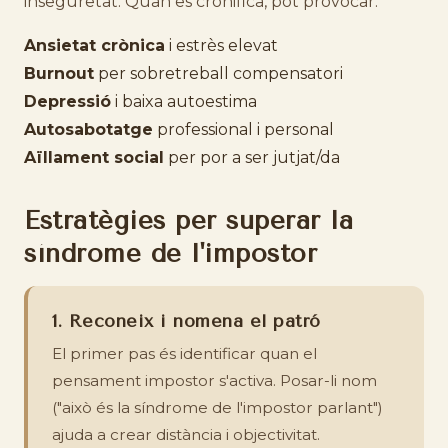
inseguretat. Quan es cronifica, pot provocar:
Ansietat crònica
i estrès elevat
Burnout
per sobretreball compensatori
Depressió
i baixa autoestima
Autosabotatge
professional i personal
Aïllament social
per por a ser jutjat/da
Estratègies per superar la
síndrome de l'impostor
1. Reconeix i nomena el patró
El primer pas és identificar quan el
pensament impostor s'activa. Posar-li nom
("això és la síndrome de l'impostor parlant")
ajuda a crear distància i objectivitat.