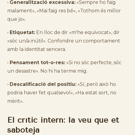
•
Generalització excessiva:
«Sempre ho faig
malament», «Mai faig res bé», «Tothom és millor
que jo».
•
Etiquetat:
En lloc de dir «m'he equivocat», dir
«sóc un/a inútil». Confondre un comportament
amb la identitat sencera.
•
Pensament tot-o-res:
«Si no sóc perfecte, sóc
un desastre». No hi ha terme mig.
•
Descalificació del positiu:
«Sí, però això ho
podria haver fet qualsevol», «Ha estat sort, no
mèrit».
El crític intern: la veu que et
saboteja