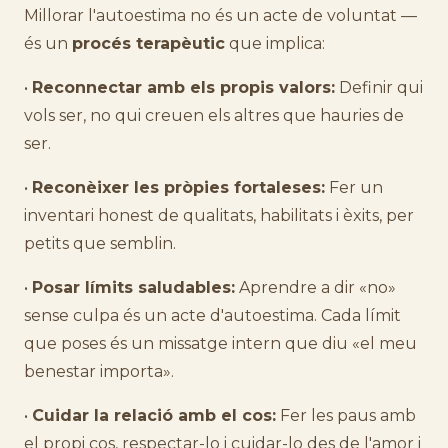
Millorar l'autoestima no és un acte de voluntat —
és un
procés terapèutic
que implica:
•
Reconnectar amb els propis valors:
Definir qui
vols ser, no qui creuen els altres que hauries de
ser.
•
Reconèixer les pròpies fortaleses:
Fer un
inventari honest de qualitats, habilitats i èxits, per
petits que semblin.
•
Posar límits saludables:
Aprendre a dir «no»
sense culpa és un acte d'autoestima. Cada límit
que poses és un missatge intern que diu «el meu
benestar importa».
•
Cuidar la relació amb el cos:
Fer les paus amb
el propi cos, respectar-lo i cuidar-lo des de l'amor i