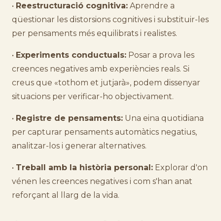
•
Reestructuració cognitiva:
Aprendre a
qüestionar les distorsions cognitives i substituir-les
per pensaments més equilibrats i realistes.
•
Experiments conductuals:
Posar a prova les
creences negatives amb experiències reals. Si
creus que «tothom et jutjarà», podem dissenyar
situacions per verificar-ho objectivament.
•
Registre de pensaments:
Una eina quotidiana
per capturar pensaments automàtics negatius,
analitzar-los i generar alternatives.
•
Treball amb la història personal:
Explorar d'on
vénen les creences negatives i com s'han anat
reforçant al llarg de la vida.