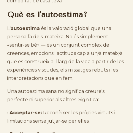
comoditat de casa teva.
Què és l'autoestima?
L'
autoestima
és la valoració global que una
persona fa de si mateixa. No és simplement
«sentir-se bé» — és un conjunt complex de
creences, emocions i actituds cap a un/a mateix/a
que es construeix al llarg de la vida a partir de les
experiències viscudes, els missatges rebuts i les
interpretacions que en fem.
Una autoestima sana no significa creure's
perfecte ni superior als altres. Significa:
•
Acceptar-se:
Reconèixer les pròpies virtuts i
limitacions sense jutjar-se per elles.