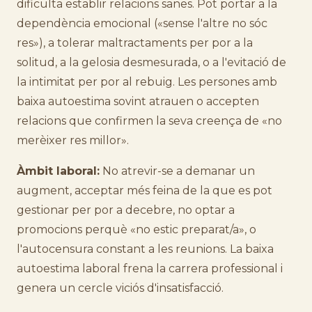
dificulta establir relacions sanes. Pot portar a la
dependència emocional («sense l'altre no sóc
res»), a tolerar maltractaments per por a la
solitud, a la gelosia desmesurada, o a l'evitació de
la intimitat per por al rebuig. Les persones amb
baixa autoestima sovint atrauen o accepten
relacions que confirmen la seva creença de «no
merèixer res millor».
Àmbit laboral:
No atrevir-se a demanar un
augment, acceptar més feina de la que es pot
gestionar per por a decebre, no optar a
promocions perquè «no estic preparat/a», o
l'autocensura constant a les reunions. La baixa
autoestima laboral frena la carrera professional i
genera un cercle viciós d'insatisfacció.