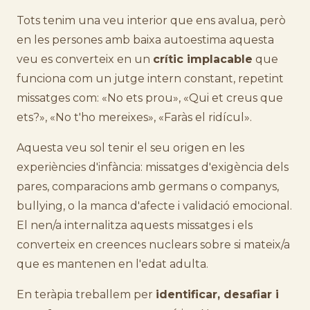
Tots tenim una veu interior que ens avalua, però
en les persones amb baixa autoestima aquesta
veu es converteix en un
crític implacable
que
funciona com un jutge intern constant, repetint
missatges com: «No ets prou», «Qui et creus que
ets?», «No t'ho mereixes», «Faràs el ridícul».
Aquesta veu sol tenir el seu origen en les
experiències d'infància: missatges d'exigència dels
pares, comparacions amb germans o companys,
bullying, o la manca d'afecte i validació emocional.
El nen/a internalitza aquests missatges i els
converteix en creences nuclears sobre si mateix/a
que es mantenen en l'edat adulta.
En teràpia treballem per
identificar, desafiar i