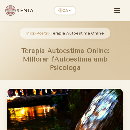
XÈNIA
CA
Inici
Posts
Teràpia Autoestima Online
Teràpia Autoestima Online:
Millorar l'Autoestima amb
Psicòloga