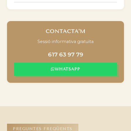
CONTACTA'M
Sessió informativa gratuïta
617 63 97 79
WHATSAPP
PREGUNTES FREQÜENTS