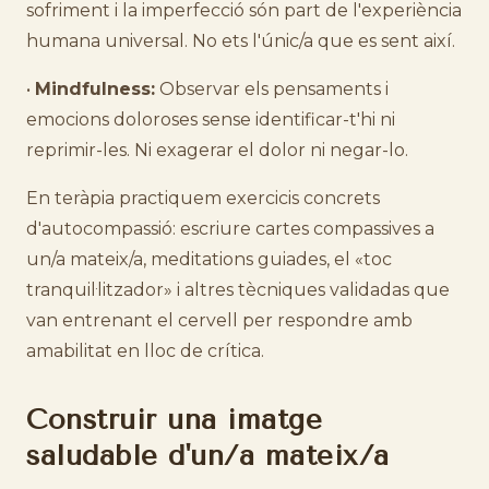
sofriment i la imperfecció són part de l'experiència
humana universal. No ets l'únic/a que es sent així.
•
Mindfulness:
Observar els pensaments i
emocions doloroses sense identificar-t'hi ni
reprimir-les. Ni exagerar el dolor ni negar-lo.
En teràpia practiquem exercicis concrets
d'autocompassió: escriure cartes compassives a
un/a mateix/a, meditations guiades, el «toc
tranquil·litzador» i altres tècniques validadas que
van entrenant el cervell per respondre amb
amabilitat en lloc de crítica.
Construir una imatge
saludable d'un/a mateix/a