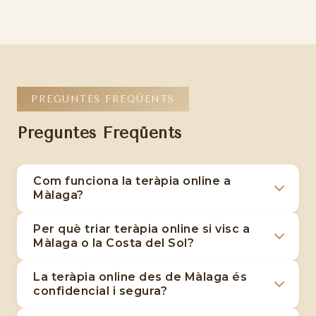
PREGUNTES FREQÜENTS
Preguntes Freqüents
Com funciona la teràpia online a
Màlaga?
La teràpia online a Màlaga et connecta amb
Per què triar teràpia online si visc a
una psicòloga sanitària col·legiada a través de
Màlaga o la Costa del Sol?
videollamada. Les sessions duren 55 minuts,
La teràpia online és perfecta per a persones
són individuals i segueixen el mateix rigor
La teràpia online des de Màlaga és
de Màlaga, Marbella, Fuengirola,
confidencial i segura?
clínic que les presencials. Només necessites
Torremolinos o qualsevol punt de la Costa del
connexió a internet, un dispositiu amb