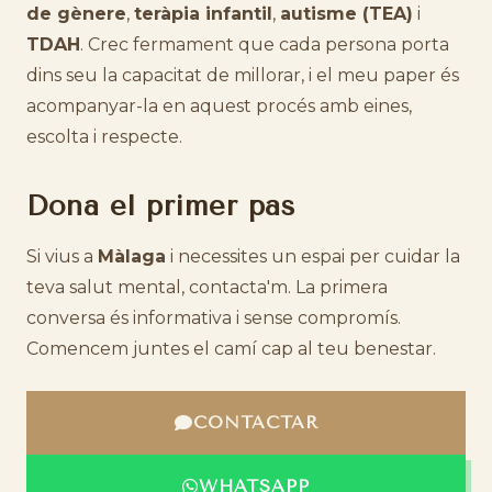
de gènere
,
teràpia infantil
,
autisme (TEA)
i
TDAH
. Crec fermament que cada persona porta
dins seu la capacitat de millorar, i el meu paper és
acompanyar-la en aquest procés amb eines,
escolta i respecte.
Dona el primer pas
Si vius a
Màlaga
i necessites un espai per cuidar la
teva salut mental, contacta'm. La primera
conversa és informativa i sense compromís.
Comencem juntes el camí cap al teu benestar.
CONTACTAR
WHATSAPP