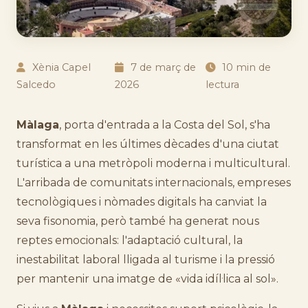
Xènia Capel
7 de març de
10 min de
Salcedo
2026
lectura
Màlaga
, porta d'entrada a la Costa del Sol, s'ha
transformat en les últimes dècades d'una ciutat
turística a una metròpoli moderna i multicultural.
L'arribada de comunitats internacionals, empreses
tecnològiques i nòmades digitals ha canviat la
seva fisonomia, però també ha generat nous
reptes emocionals: l'adaptació cultural, la
inestabilitat laboral lligada al turisme i la pressió
per mantenir una imatge de «vida idíl·lica al sol».