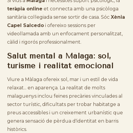
Si vius a
Màlaga
i necessites suport psicològic, la
teràpia online
et connecta amb una psicòloga
sanitària col·legiada sense sortir de casa. Sóc
Xènia
Capel Salcedo
i ofereixo sessions per
videollamada amb un enfocament personalitzat,
càlid i rigorós professionalment.
Salut mental a Màlaga: sol,
turisme i realitat emocional
Viure a Màlaga ofereix sol, mar i un estil de vida
relaxat... en aparença. La realitat de molts
malaguenys inclou feines precàries vinculades al
sector turístic, dificultats per trobar habitatge a
preus accessibles i un creixement urbanístic que
genera sensació de pèrdua d'identitat en barris
històrics.