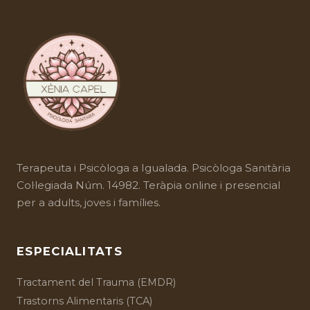
situacions per por a activar obsessions o si els
rituals interfereixen amb la feina, relacions o
rutina diària, és aconsellable buscar ajuda
especialitzada.
Terapeuta i Psicòloga a Igualada. Psicòloga Sanitària
Col·legiada Núm. 14982. Teràpia online i presencial
per a adults, joves i famílies.
ESPECIALITATS
Tractament del Trauma (EMDR)
Trastorns Alimentaris (TCA)