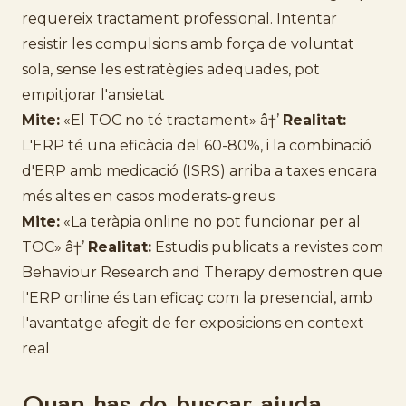
requereix tractament professional. Intentar
resistir les compulsions amb força de voluntat
sola, sense les estratègies adequades, pot
empitjorar l'ansietat
Mite:
«El TOC no té tractament» â†’
Realitat:
L'ERP té una eficàcia del 60-80%, i la combinació
d'ERP amb medicació (ISRS) arriba a taxes encara
més altes en casos moderats-greus
Mite:
«La teràpia online no pot funcionar per al
TOC» â†’
Realitat:
Estudis publicats a revistes com
Behaviour Research and Therapy demostren que
l'ERP online és tan eficaç com la presencial, amb
l'avantatge afegit de fer exposicions en context
real
Quan has de buscar ajuda