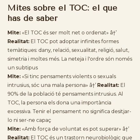
Mites sobre el TOC: el que
has de saber
Mite:
«El TOC és ser molt net o ordenat» â†’
Realitat:
El TOC pot adoptar infinites formes
temàtiques: dany, relació, sexualitat, religió, salut,
simetria i moltes més. La neteja i l'ordre són només
un subtipus
Mite:
«Si tinc pensaments violents o sexuals
intrusius, sóc una mala persona» â†’
Realitat:
El
90% de la població té pensaments intrusius. Al
TOC, la persona els dona una importància
excessiva. Tenir el pensament no significa desitjar-
lo ni ser-ne capaç
Mite:
«Amb força de voluntat es pot superar» â†’
Realitat:
El TOC és un trastorn neurobiològic que