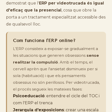
demostrat que l'
ERP per videotrucada és igual
d'eficaç que la presencial
, cosa que obre la
porta a un tractament especialitzat accessible des
de qualsevol lloc.
Com funciona l'ERP online?
L'ERP consisteix a exposar-se gradualment a
les situacions que generen obsessions
sense
realitzar la compulsió
. Amb el temps, el
cervell aprèn que l'ansietat disminueix per si
sola (habituació) i que els pensaments
obsessius no són perillosos. Per videotrucada,
el procés segueix les mateixes fases:
Psicoeducació
: entendre el cicle del TOC i
com l'ERP el trenca
Jerarquia d'exposicions
: crear una escala