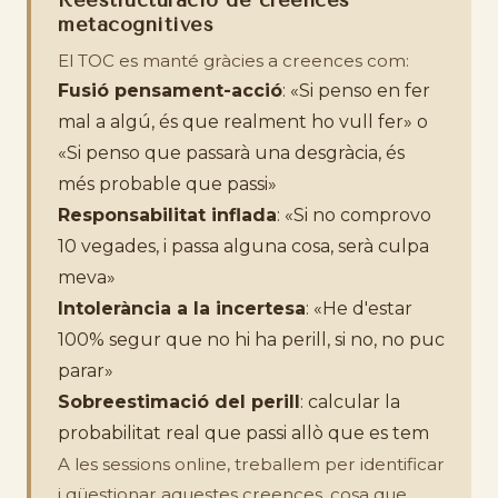
Reestructuració de creences
metacognitives
El TOC es manté gràcies a creences com:
Fusió pensament-acció
: «Si penso en fer
mal a algú, és que realment ho vull fer» o
«Si penso que passarà una desgràcia, és
més probable que passi»
Responsabilitat inflada
: «Si no comprovo
10 vegades, i passa alguna cosa, serà culpa
meva»
Intolerància a la incertesa
: «He d'estar
100% segur que no hi ha perill, si no, no puc
parar»
Sobreestimació del perill
: calcular la
probabilitat real que passi allò que es tem
A les sessions online, treballem per identificar
i qüestionar aquestes creences, cosa que