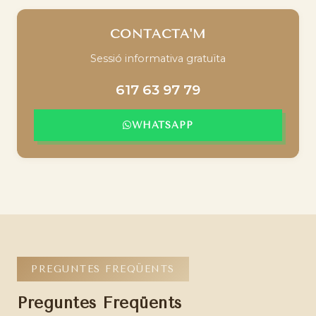
CONTACTA'M
Sessió informativa gratuïta
617 63 97 79
WHATSAPP
PREGUNTES FREQÜENTS
Preguntes Freqüents