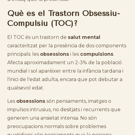
Què és el Trastorn Obsessiu-
Compulsiu (TOC)?
El TOC és un trastorn de
salut mental
caracteritzat per la presència de dos components
principals: les
obsessions
i les
compulsions
.
Afecta aproximadament un 2-3% de la població
mundial i sol aparèixer entre la infància tardana i
l'inici de l'edat adulta, encara que pot debutar a
qualsevol edat.
Les
obsessions
són pensaments, imatges o
impulsos intrusius, no desitjats i recurrents que
generen una ansietat intensa. No són
preocupacions normals sobre problemes
quotidians: són pensaments que la persona