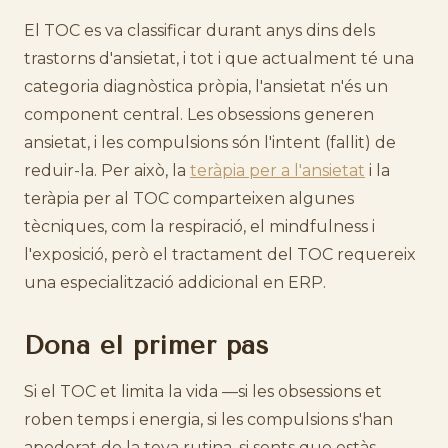
El TOC es va classificar durant anys dins dels
trastorns d'ansietat, i tot i que actualment té una
categoria diagnòstica pròpia, l'ansietat n'és un
component central. Les obsessions generen
ansietat, i les compulsions són l'intent (fallit) de
reduir-la. Per això, la
teràpia per a l'ansietat
i la
teràpia per al TOC comparteixen algunes
tècniques, com la respiració, el mindfulness i
l'exposició, però el tractament del TOC requereix
una especialització addicional en ERP.
Dona el primer pas
Si el TOC et limita la vida —si les obsessions et
roben temps i energia, si les compulsions s'han
apoderat de la teva rutina, si sents que estàs