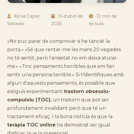
Xènia Capel
15 d'abril de
12 min de
Salcedo
2026
lectura
«No puc parar de comprovar si he tancat la
porta.» «Sé que rentar-me les mans 20 vegades
no té sentit, però l'ansietat no em deixa aturar-
me.» «Tinc pensaments horribles que em fan
sentir una persona terrible.» Si t'identifiques amb
algun d'aquests pensaments, és possible que
estiguis experimentant
trastorn obsessiu-
compulsiu (TOC)
, un trastorn que pot ser
profundament invalidant però que té un
tractament eficaç. I la bona notícia és que la
teràpia TOC online
ha demostrat ser igual
d'eficaç que la presencial.