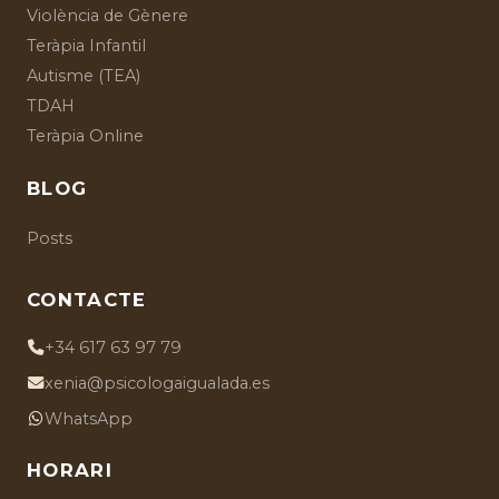
Violència de Gènere
Teràpia Infantil
Autisme (TEA)
TDAH
Teràpia Online
BLOG
Posts
CONTACTE
+34 617 63 97 79
xenia@psicologaigualada.es
WhatsApp
HORARI