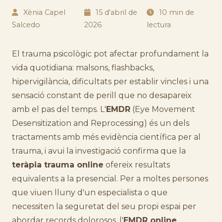
Xènia Capel
15 d'abril de
10 min de
Salcedo
2026
lectura
El trauma psicològic pot afectar profundament la
vida quotidiana: malsons, flashbacks,
hipervigilància, dificultats per establir vincles i una
sensació constant de perill que no desapareix
amb el pas del temps. L'
EMDR
(Eye Movement
Desensitization and Reprocessing) és un dels
tractaments amb més evidència científica per al
trauma, i avui la investigació confirma que la
teràpia trauma online
ofereix resultats
equivalents a la presencial. Per a moltes persones
que viuen lluny d'un especialista o que
necessiten la seguretat del seu propi espai per
abordar records dolorosos, l'
EMDR online