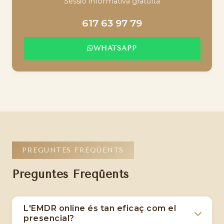
Sessió informativa gratuïta
617 63 97 79
WHATSAPP
PREGUNTES FREQÜENTS
Preguntes Freqüents
L'EMDR online és tan eficaç com el
presencial?