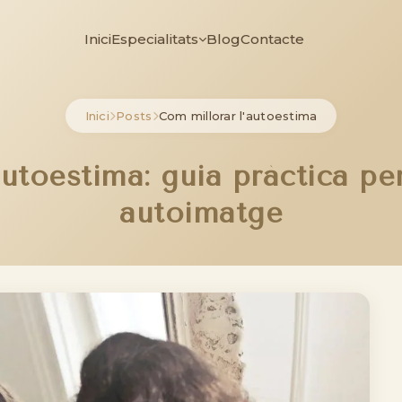
Inici
Especialitats
Blog
Contacte
Inici
Posts
Com millorar l'autoestima
utoestima: guia pràctica per
autoimatge