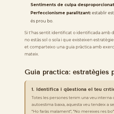
Sentiments de culpa desproporcionat
Perfeccionisme paralitzant:
establir es
és prou bo.
Si t'has sentit identificat o identificada am
no estàs sol o sola i que existeixen estratègi
et comparteixo una guia pràctica amb exerci
mateix.
Guia pràctica: estratègies 
1. Identifica i qüestiona el teu críti
Totes les persones tenim una veu interna
autoestima baixa, aquesta veu tendeix a se
"Ho faràs malament", "No mereixes res bo"