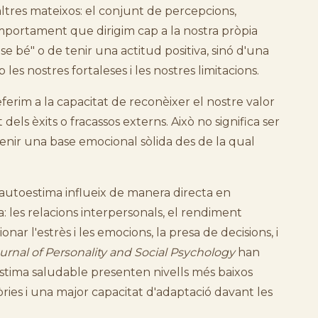
ltres mateixos: el conjunt de percepcions,
portament que dirigim cap a la nostra pròpia
e bé" o de tenir una actitud positiva, sinó d'una
es nostres fortaleses i les nostres limitacions.
erim a la capacitat de reconèixer el nostre valor
ls èxits o fracassos externs. Això no significa ser
 tenir una base emocional sòlida des de la qual
 l'autoestima influeix de manera directa en
a: les relacions interpersonals, el rendiment
onar l'estrès i les emocions, la presa de decisions, i
urnal of Personality and Social Psychology
han
tima saludable presenten nivells més baixos
tòries i una major capacitat d'adaptació davant les