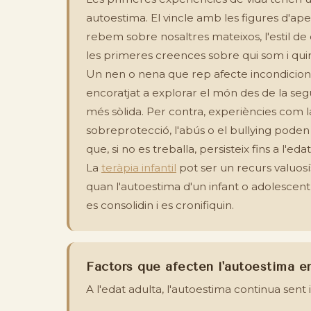
autoestima. El vincle amb les figures d'a
rebem sobre nosaltres mateixos, l'estil de 
les primeres creences sobre qui som i quin
Un nen o nena que rep afecte incondiciona
encoratjat a explorar el món des de la se
més sòlida. Per contra, experiències com la
sobreprotecció, l'abús o el bullying pod
que, si no es treballa, persisteix fins a l'eda
La
teràpia infantil
pot ser un recurs valuos
quan l'autoestima d'un infant o adolescen
es consolidin i es cronifiquin.
Factors que afecten l'autoestima en
A l'edat adulta, l'autoestima continua sent 