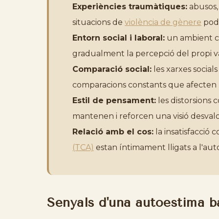
Experiències traumàtiques:
abusos, 
situacions de
violència de gènere
pode
Entorn social i laboral:
un ambient crí
gradualment la percepció del propi va
Comparació social:
les xarxes social
comparacions constants que afecten 
Estil de pensament:
les distorsions
mantenen i reforcen una visió desval
Relació amb el cos:
la insatisfacció c
(TCA)
estan íntimament lligats a l'aut
Senyals d'una autoestima b