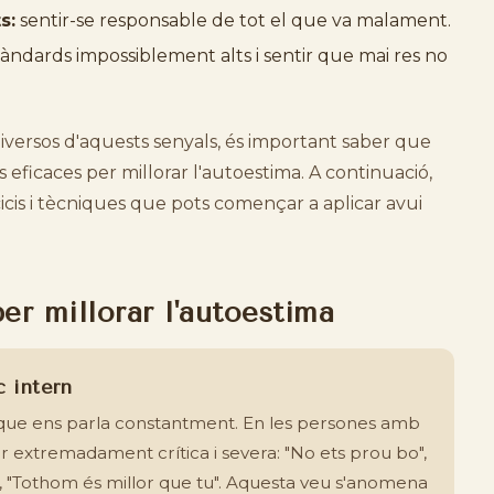
s:
sentir-se responsable de tot el que va malament.
tàndards impossiblement alts i sentir que mai res no
b diversos d'aquests senyals, és important saber que
es eficaces per millorar l'autoestima. A continuació,
cis i tècniques que pots començar a aplicar avui
per millorar l'autoestima
c intern
 que ens parla constantment. En les persones amb
r extremadament crítica i severa: "No ets prou bo",
, "Tothom és millor que tu". Aquesta veu s'anomena