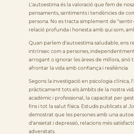
L'autoestima és la valoració que fem de nosa
pensaments, sentiments i tendències de com
persona. No es tracta simplement de "sentir-s
relació profunda i honesta amb qui som, amb l
Quan parlem d'autoestima saludable, ens ref
intrínsec com a persones, independentment de
arrogant o ignorar les àrees de millora, sinó
afrontar la vida amb confiança i resiliència.
Segons la investigació en psicologia clínica,
pràcticament tots els àmbits de la nostra vid
acadèmic i professional, la capacitat per gesti
fins i tot la salut física. Estudis publicats al
Jo
demostrat que les persones amb una autoes
d'ansietat i depressió, relacions més satisfac
adversitats.