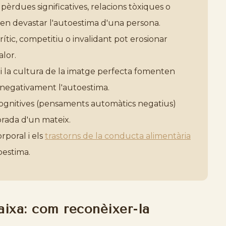
pèrdues significatives, relacions tòxiques o
n devastar l'autoestima d'una persona.
tic, competitiu o invalidant pot erosionar
lor.
s i la cultura de la imatge perfecta fomenten
negativament l'autoestima.
 cognitives (pensaments automàtics negatius)
orada d'un mateix.
orporal i els
trastorns de la conducta alimentària
oestima.
aixa: com reconèixer-la