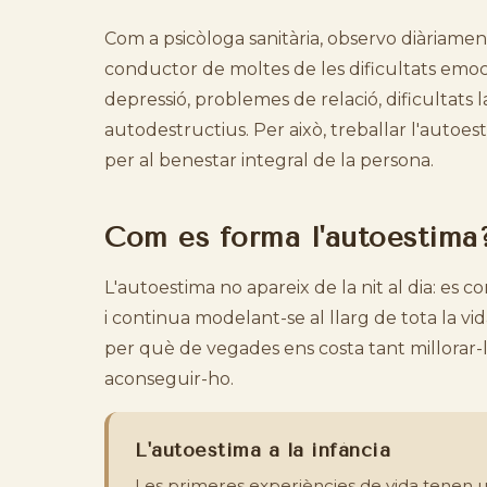
Com a psicòloga sanitària, observo diàriament
conductor de moltes de les dificultats emoci
depressió, problemes de relació, dificultat
autodestructius. Per això, treballar l'autoe
per al benestar integral de la persona.
Com es forma l'autoestima? 
L'autoestima no apareix de la nit al dia: es 
i continua modelant-se al llarg de tota la 
per què de vegades ens costa tant millorar-l
aconseguir-ho.
L'autoestima a la infància
Les primeres experiències de vida tenen u