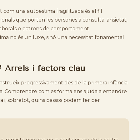
 com una autoestima fragilitzada és el fil
onals que porten les persones a consulta: ansietat,
s laborals o patrons de comportament
stima no és un luxe, sinó una necessitat fonamental
Arrels i factors clau
construeix progressivament des de la primera infància
vida. Comprendre com es forma ens ajuda a entendre
a i, sobretot, quins passos podem fer per
n impacte enorme en la configuració de la nostra